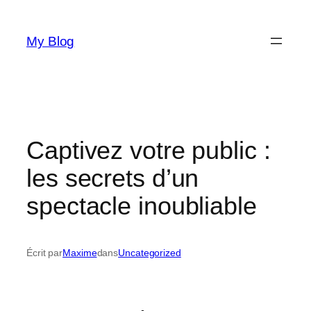
Aller
au
My Blog
contenu
Captivez votre public :
les secrets d’un
spectacle inoubliable
Écrit par
Maxime
dans
Uncategorized